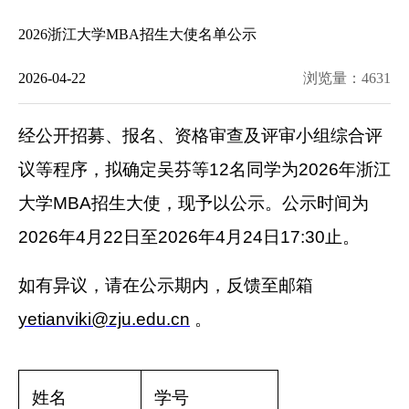
2026浙江大学MBA招生大使名单公示
浏览量：
4631
2026-04-22
经公开招募、报名、资格审查及评审小组综合评
议等程序，拟确定吴芬等
12
名同学为
2026
年浙江
大学
MBA
招生大使，现予以公示。公示时间为
2026
年
4
月
22
日至
2026
年
4
月
24
日
17:30
止。
如有异议，请在公示期内，反馈至邮箱
yetianviki@zju.edu.cn
。
姓名
学号